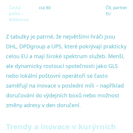
Česká
cca 80
ČR, partnerstv
pošta –
EU
Balíkovna
Z tabulky je patrné, že největšími hráči jsou
DHL, DPDgroup a UPS, které pokrývají prakticky
celou EU a mají široké spektrum služeb. Menší,
ale dynamicky rostoucí společnosti jako GLS
nebo lokální poštovní operátoři se často
zaměřují na inovace v poslední míli – například
doručování do výdejních boxů nebo možnost
změny adresy v den doručení.
Trendy a inovace v kurýrních