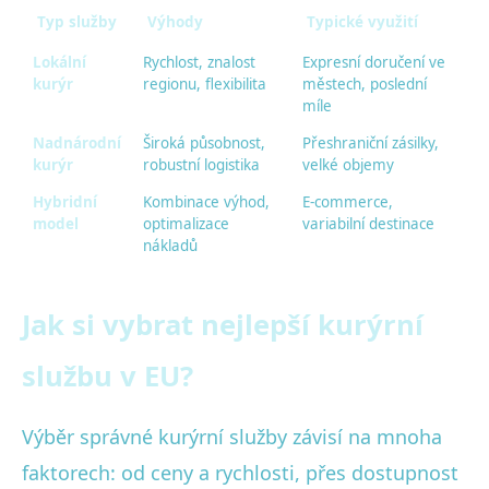
Typ služby
Výhody
Typické využití
Lokální
Rychlost, znalost
Expresní doručení ve
kurýr
regionu, flexibilita
městech, poslední
míle
Nadnárodní
Široká působnost,
Přeshraniční zásilky,
kurýr
robustní logistika
velké objemy
Hybridní
Kombinace výhod,
E-commerce,
model
optimalizace
variabilní destinace
nákladů
Jak si vybrat nejlepší kurýrní
službu v EU?
Výběr správné kurýrní služby závisí na mnoha
faktorech: od ceny a rychlosti, přes dostupnost