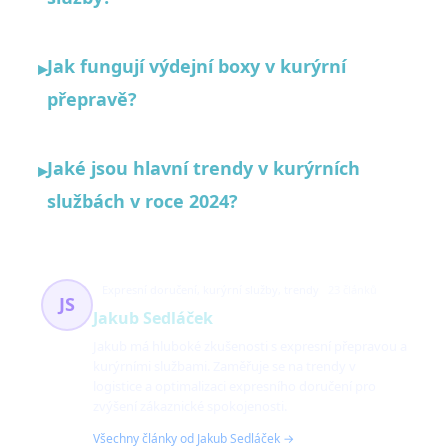
Jak fungují výdejní boxy v kurýrní
▸
přepravě?
Jaké jsou hlavní trendy v kurýrních
▸
službách v roce 2024?
Expresní doručení, kurýrní služby, trendy
23 článků
JS
Jakub Sedláček
Jakub má hluboké zkušenosti s expresní přepravou a
kurýrními službami. Zaměřuje se na trendy v
logistice a optimalizaci expresního doručení pro
zvýšení zákaznické spokojenosti.
Všechny články od Jakub Sedláček →