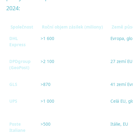
2024:
Společnost
Roční objem zásilek (miliony)
Země působn
DHL
>1 600
Evropa, globá
Express
DPDgroup
>2 100
27 zemí EU
(GeoPost)
GLS
>870
41 zemí Evrop
UPS
>1 000
Celá EU, globá
Poste
>500
Itálie, EU
Italiane