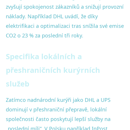
zvyšují spokojenost zákazníků a snižují provozní
náklady. Například DHL uvádí, že díky
elektrifikaci a optimalizaci tras snížila své emise
CO2 o 23 % za poslední tři roky.
Specifika lokálních a
přeshraničních kurýrních
služeb
Zatímco nadnárodní kurýři jako DHL a UPS
dominují v přeshraniční přepravě, lokální
společnosti často poskytují lepší služby na
„poslední míli“. V Polsku například InPost