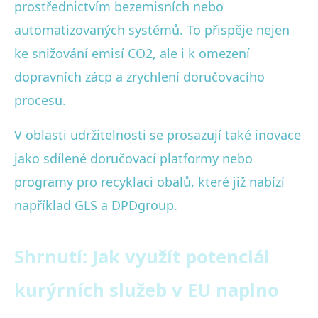
prostřednictvím bezemisních nebo
automatizovaných systémů. To přispěje nejen
ke snižování emisí CO2, ale i k omezení
dopravních zácp a zrychlení doručovacího
procesu.
V oblasti udržitelnosti se prosazují také inovace
jako sdílené doručovací platformy nebo
programy pro recyklaci obalů, které již nabízí
například GLS a DPDgroup.
Shrnutí: Jak využít potenciál
kurýrních služeb v EU naplno