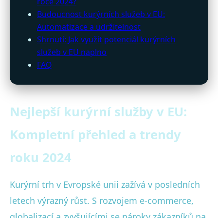
roce 2024?
Budoucnost kurýrních služeb v EU:
Automatizace a udržitelnost
Shrnutí: Jak využít potenciál kurýrních
služeb v EU naplno
FAQ
Nejlepší kurýrní služby v EU:
Kompletní přehled a trendy
roku 2024
Kurýrní trh v Evropské unii zažívá v posledních
letech výrazný růst. S rozvojem e-commerce,
globalizací a zvyšujícími se nároky zákazníků na