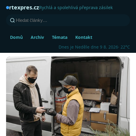
rtexpres.cz
Rychlá a spolehlivá přeprava zásilek
Domů
Archiv
Témata
Kontakt
Dnes je Neděle dne 9 8. 2026
· 22°C