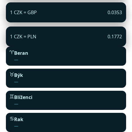
1 CZK = GBP
0.0353
1 CZK = PLN
0.1772
♈︎
Beran
—
♉︎
Býk
—
♊︎
Blíženci
—
♋︎
Rak
—