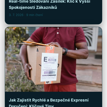
Real-time Sledování Zásilek: Klíč k Vyšší
Spokojenosti Zákazníků
3. 7. 2026
· 9 min čtení
Jak Zajistit Rychlé a Bezpečné Expresní
Doručení: Klíčové Tipy