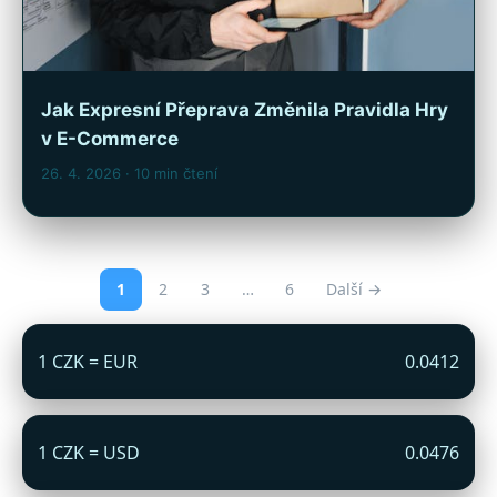
Jak Expresní Přeprava Změnila Pravidla Hry
v E-Commerce
26. 4. 2026
· 10 min čtení
1
2
3
…
6
Další →
1 CZK = EUR
0.0412
1 CZK = USD
0.0476