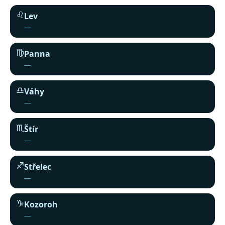
♌︎
Lev
—
♍︎
Panna
—
♎︎
Váhy
—
♏︎
Štír
—
♐︎
Střelec
—
♑︎
Kozoroh
—