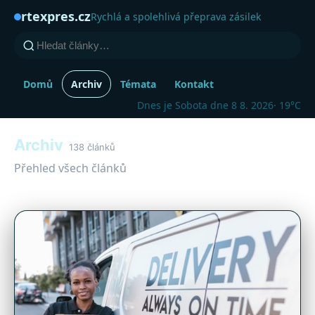
rtexpres.cz
Rychlá a spolehlivá přeprava zásilek
Domů
Archiv
Témata
Kontakt
Dnes je Sobota dne 8 8. 2026
· 19°C
Archiv
138 článků
Přehled všech článků