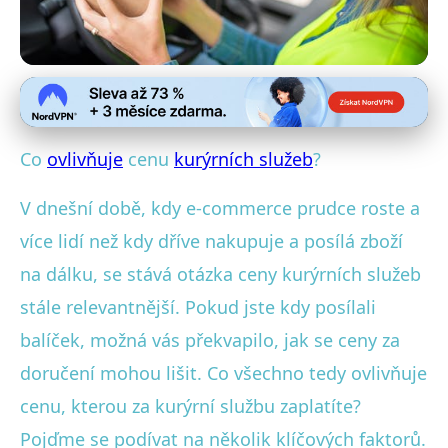
Kurýrní služby
Jaké faktory ovlivňují ceny
Co
ovlivňuje
cenu
kurýrních služeb
?
kurýrních služeb? Podrobný
V dnešní době, kdy e-commerce prudce roste a
průvodce
více lidí než kdy dříve nakupuje a posílá zboží
22. 1. 2026
· 5 min čtení · Autor: Jan Blažek
na dálku, se stává otázka ceny kurýrních služeb
stále relevantnější. Pokud jste kdy posílali
balíček, možná vás překvapilo, jak se ceny za
doručení mohou lišit. Co všechno tedy ovlivňuje
cenu, kterou za kurýrní službu zaplatíte?
Pojďme se podívat na několik klíčových faktorů.