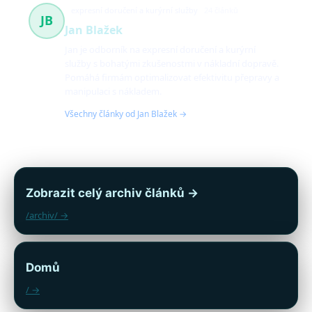
expresní doručení a kurýrní služby
24 článků
JB
Jan Blažek
Jan je odborník na expresní doručení a kurýrní
služby s bohatými zkušenostmi v nákladní dopravě.
Pomáhá firmám optimalizovat efektivitu přepravy a
manipulaci s nákladem.
Všechny články od Jan Blažek →
Zobrazit celý archiv článků →
/archiv/ →
Domů
/ →