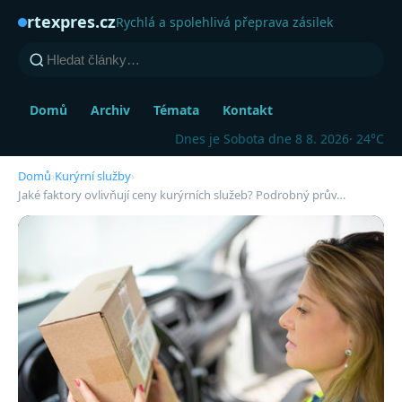
rtexpres.cz
Rychlá a spolehlivá přeprava zásilek
Domů
Archiv
Témata
Kontakt
Dnes je Sobota dne 8 8. 2026
· 24°C
Domů
›
Kurýrní služby
›
Jaké faktory ovlivňují ceny kurýrních služeb? Podrobný prův…