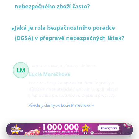
nebezpečného zboží často?
Jaká je role bezpečnostního poradce
▸
(DGSA) v přepravě nebezpečných látek?
Logistika, strategie přepravy
26 článků
LM
Lucie Marečková
Lucie se věnuje komplexnímu řízení logistiky s
důrazem na strategické plánování a optimalizaci
přepravních procesů včetně expresní přepravy.
Všechny články od Lucie Marečková →