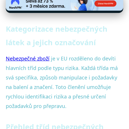
Kategorizace nebezpečných
látek a jejich označování
Nebezpečné zboží
je v EU rozděleno do devíti
hlavních tříd podle typu rizika. Každá třída má
svá specifika, způsob manipulace i požadavky
na balení a značení. Toto členění umožňuje
rychlou identifikaci rizika a přesné určení
požadavků pro přepravu.
Přehled tříd nebezpečných