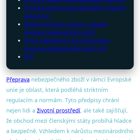
Srovnání sankcí za porušení ADR v různých
státech EU:
Budoucí trendy a inovace v regulaci
přepravy nebezpečného zboží
Shrnutí: Bezpečná a harmonizovaná
přeprava nebezpečného zboží v EU
FAQ
Přeprava
nebezpečného zboží v rámci Evropské
unie je oblast, která podléhá striktním
regulacím a normám. Tyto předpisy chrání
nejen lidi a
životní prostředí
, ale také zajišťují,
že obchod mezi členskými státy probíhá hladce
a bezpečně. Vzhledem k nárůstu mezinárodního