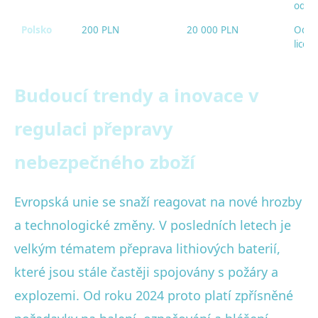
odpo
Polsko
200 PLN
20 000 PLN
Odeb
licen
Budoucí trendy a inovace v
regulaci přepravy
nebezpečného zboží
Evropská unie se snaží reagovat na nové hrozby
a technologické změny. V posledních letech je
velkým tématem přeprava lithiových baterií,
které jsou stále častěji spojovány s požáry a
explozemi. Od roku 2024 proto platí zpřísněné