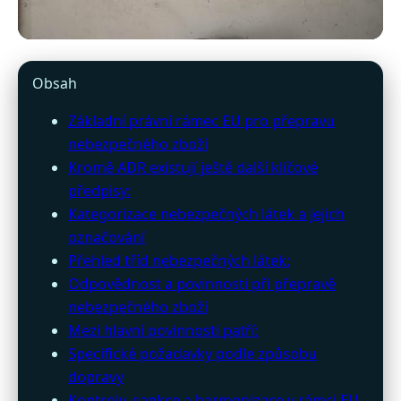
rtexpres.cz
Obsah
Přeprava nebezpečného zboží
Základní právní rámec EU pro přepravu
v EU: Regulace a bezpečnostní
nebezpečného zboží
Kromě ADR existují ještě další klíčové
opatření
předpisy:
Kategorizace nebezpečných látek a jejich
31. 3. 2026
· 10 min čtení · Autor: Lucie Marečková
označování
Přehled tříd nebezpečných látek:
Odpovědnost a povinnosti při přepravě
nebezpečného zboží
Mezi hlavní povinnosti patří:
Specifické požadavky podle způsobu
dopravy
Kontroly, sankce a harmonizace v rámci EU