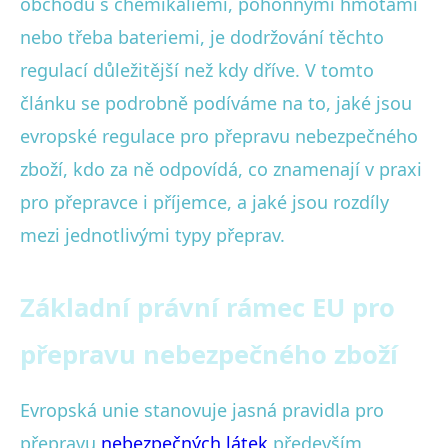
obchodu s chemikáliemi, pohonnými hmotami
nebo třeba bateriemi, je dodržování těchto
regulací důležitější než kdy dříve. V tomto
článku se podrobně podíváme na to, jaké jsou
evropské regulace pro přepravu nebezpečného
zboží, kdo za ně odpovídá, co znamenají v praxi
pro přepravce i příjemce, a jaké jsou rozdíly
mezi jednotlivými typy přeprav.
Základní právní rámec EU pro
přepravu nebezpečného zboží
Evropská unie stanovuje jasná pravidla pro
přepravu
nebezpečných látek
především