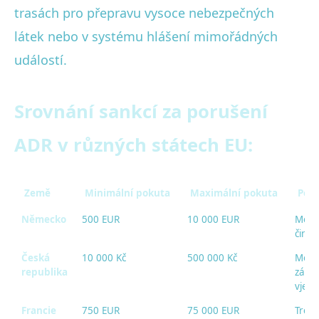
trasách pro přepravu vysoce nebezpečných
látek nebo v systému hlášení mimořádných
událostí.
Srovnání sankcí za porušení
ADR v různých státech EU:
Země
Minimální pokuta
Maximální pokuta
Poz
Německo
500 EUR
10 000 EUR
Možn
činno
Česká
10 000 Kč
500 000 Kč
Možn
republika
záka
vjezd
Francie
750 EUR
75 000 EUR
Trest