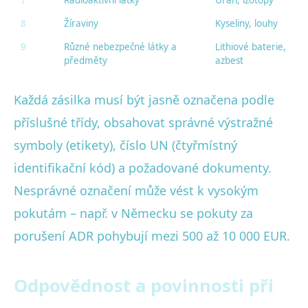
7
Radioaktivní látky
Uran, izotopy
8
Žíraviny
Kyseliny, louhy
9
Různé nebezpečné látky a
Lithiové baterie,
předměty
azbest
Každá zásilka musí být jasně označena podle
příslušné třídy, obsahovat správné výstražné
symboly (etikety), číslo UN (čtyřmístný
identifikační kód) a požadované dokumenty.
Nesprávné označení může vést k vysokým
pokutám – např. v Německu se pokuty za
porušení ADR pohybují mezi 500 až 10 000 EUR.
Odpovědnost a povinnosti při