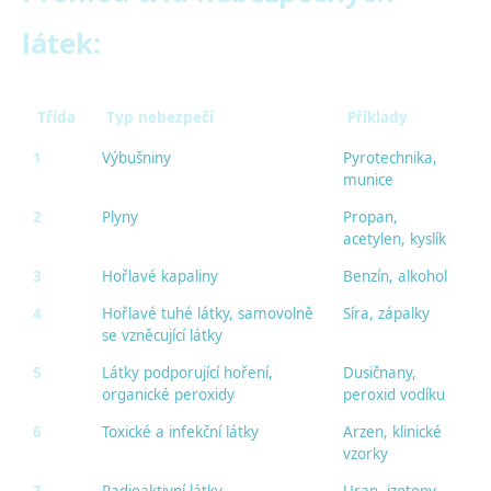
látek:
Třída
Typ nebezpečí
Příklady
1
Výbušniny
Pyrotechnika,
munice
2
Plyny
Propan,
acetylen, kyslík
3
Hořlavé kapaliny
Benzín, alkohol
4
Hořlavé tuhé látky, samovolně
Síra, zápalky
se vzněcující látky
5
Látky podporující hoření,
Dusičnany,
organické peroxidy
peroxid vodíku
6
Toxické a infekční látky
Arzen, klinické
vzorky